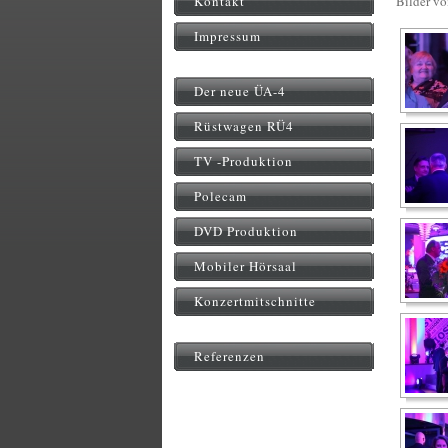
Kontakt
Bilder v
Impressum
Der neue ÜA-4
Rüstwagen RÜ4
TV -Produktion
Polecam
DVD Produktion
Mobiler Hörsaal
Konzertmitschnitte
Referenzen