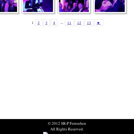
1
...
2
3
4
11
12
13
►
© 2012 SR-P Fernsehen
All Rights Reserved.